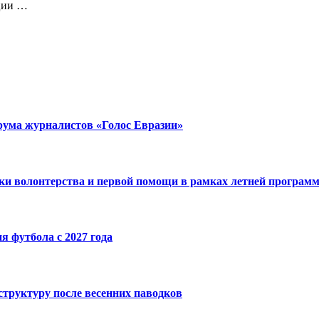
ации …
рума журналистов «Голос Евразии»
ки волонтерства и первой помощи в рамках летней програм
я футбола с 2027 года
труктуру после весенних паводков