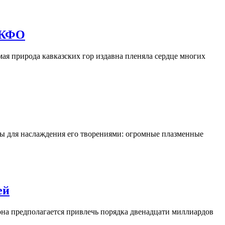
СКФО
мая природа кавказских гор издавна пленяла сердце многих
сы для наслаждения его творениями: огромные плазменные
ей
она предполагается привлечь порядка двенадцати миллиардов