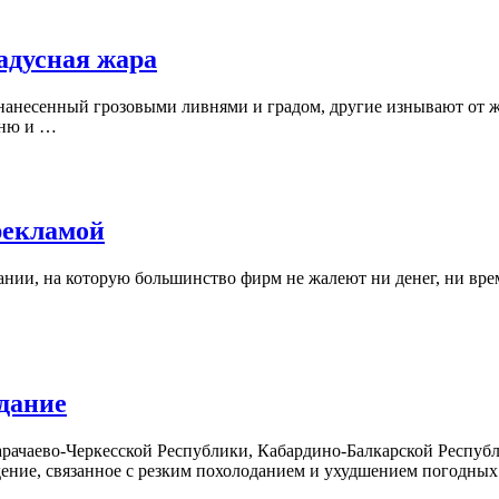
адусная жара
нанесенный грозовыми ливнями и градом, другие изнывают от ж
чню и …
рекламой
нии, на которую большинство фирм не жалеют ни денег, ни врем
дание
рачаево-Черкесской Республики, Кабардино-Балкарской Республ
ение, связанное с резким похолоданием и ухудшением погодны