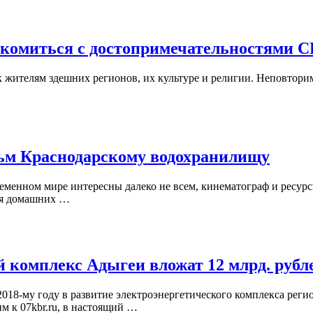
акомиться с достопримечательностями 
 к жителям здешних регионов, их культуре и религии. Неповтори
ьм Краснодарскому водохранилищу
еменном мире интересны далеко не всем, кинематограф и ресур
ля домашних …
ий комплекс Адыгеи вложат 12 млрд. рубл
018-му году в развитие электроэнергетического комплекса реги
 к 07kbr.ru, в настоящий …