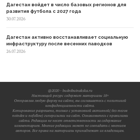
Дагестан войдет в число базовых регионов для
развития футбола с 2027 года
30.07.2026
Дагестан активно восстанавливает социальную
инфраструктуру после весенних паводков
26.07.2026
@2020 - budnibuinakska.ru
Настоящий ресурс содержит материалы 18+
Отправляя любую форму на сайте, вы соглашаетесь с политикой
конфиденциальности сайта.
Копирование разрешено, только с установкой активной( без тегов
noindex и nofollow) гиперссылки на сайт. Ознакомьтесь с правилами
сайта. Редакция не несет ответственности за содержание
комментариев. Мнение редакции может не совпадать с мнением
авторов. Все права на материалы принадлежат их владельцам.