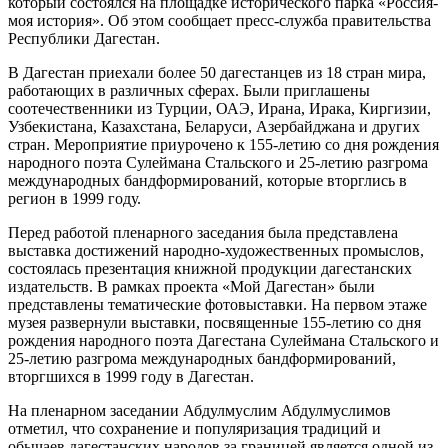
который состоялся на площадке исторического парка «Россия-
моя история». Об этом сообщает пресс-служба правительства
Республики Дагестан.
В Дагестан приехали более 50 дагестанцев из 18 стран мира,
работающих в различных сферах. Были приглашены
соотечественники из Турции, ОАЭ, Ирана, Ирака, Киргизии,
Узбекистана, Казахстана, Беларуси, Азербайджана и других
стран. Мероприятие приурочено к 155-летию со дня рождения
народного поэта Сулеймана Стальского и 25-летию разгрома
международных бандформирований, которые вторглись в
регион в 1999 году.
Перед работой пленарного заседания была представлена
выставка достижений народно-художественных промыслов,
состоялась презентация книжной продукции дагестанских
издательств. В рамках проекта «Мой Дагестан» были
представлены тематические фотовыставки. На первом этаже
музея развернули выставки, посвященные 155-летию со дня
рождения народного поэта Дагестана Сулеймана Стальского и
25-летию разгрома международных бандформирований,
вторгшихся в 1999 году в Дагестан.
На пленарном заседании Абдулмуслим Абдулмуслимов
отметил, что сохранение и популяризация традиций и
обычаев дагестанских народов за границей является одной из