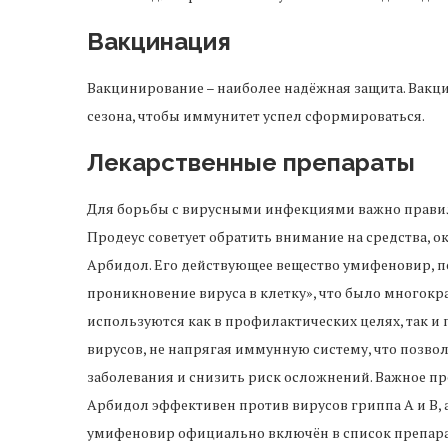
Вакцинация
Вакцинирование – наиболее надёжная защита. Вакци
сезона, чтобы иммунитет успел сформироваться.
Лекарственные препараты
Для борьбы с вирусными инфекциями важно прави
Продеус советует обратить внимание на средства, о
Арбидол. Его действующее вещество умифеновир, по
проникновение вируса в клетку», что было многок
используются как в профилактических целях, так и 
вирусов, не напрягая иммунную систему, что позво
заболевания и снизить риск осложнений. Важное пр
Арбидол эффективен против вирусов гриппа А и В, а
умифеновир официально включён в список препара