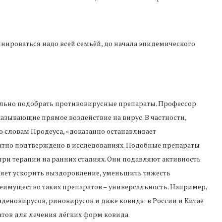
нироваться надо всей семьёй, до начала эпидемического
льно подобрать противовирусные препараты. Профессор
казывающие прямое воздействие на вирус. В частности,
 словам Продеуса, «доказанно останавливает
ратно подтверждено в исследованиях. Подобные препараты
при терапии на ранних стадиях. Они подавляют активность
ляет ускорить выздоровление, уменьшить тяжесть
еимущество таких препаратов – универсальность. Например,
деновирусов, риновирусов и даже ковида: в России и Китае
тов для лечения лёгких форм ковида.