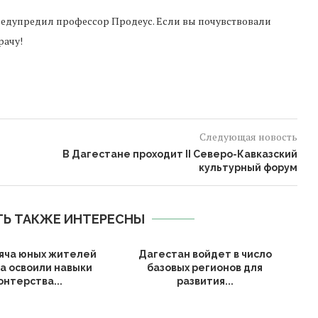
редупредил профессор Продеус. Если вы почувствовали
рачу!
Следующая новость
В Дагестане проходит II Северо-Кавказский
культурный форум
ТЬ ТАКЖЕ ИНТЕРЕСНЫ
яча юных жителей
Дагестан войдет в число
а освоили навыки
базовых регионов для
онтерства...
развития...