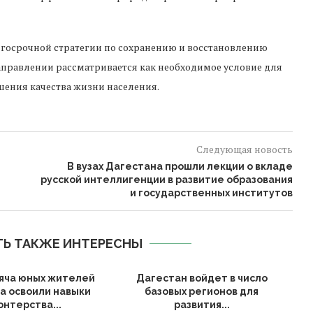
госрочной стратегии по сохранению и восстановлению
аправлении рассматривается как необходимое условие для
шения качества жизни населения.
Следующая новость
В вузах Дагестана прошли лекции о вкладе
русской интеллигенции в развитие образования
и государственных институтов
ТЬ ТАКЖЕ ИНТЕРЕСНЫ
яча юных жителей
Дагестан войдет в число
а освоили навыки
базовых регионов для
онтерства...
развития...