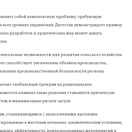
тавляет собой комплексную проблему, требующую
 всех уровнях управления. Дагестан демонстрирует пример
учных разработок и практических мер может давать
очв.
нительные возможности для развития сельского хозяйства
орот способствует увеличению объёмов производства,
реплению продовольственной безопасности региона.
вечает глобальным трендам на рациональное
яющегося климата такие решения становятся критически
тем и минимизации рисков засухи.
нам, сталкивающимся с аналогичными вызовами.
ированные к местным почвенно-климатическим условиям,
вышать эффективность природоохранных мероприятий в