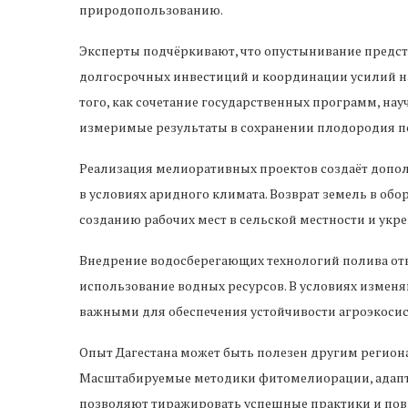
природопользованию.
Эксперты подчёркивают, что опустынивание предс
долгосрочных инвестиций и координации усилий на
того, как сочетание государственных программ, на
измеримые результаты в сохранении плодородия п
Реализация мелиоративных проектов создаёт допол
в условиях аридного климата. Возврат земель в об
созданию рабочих мест в сельской местности и ук
Внедрение водосберегающих технологий полива от
использование водных ресурсов. В условиях измен
важными для обеспечения устойчивости агроэкосис
Опыт Дагестана может быть полезен другим регио
Масштабируемые методики фитомелиорации, адапт
позволяют тиражировать успешные практики и по