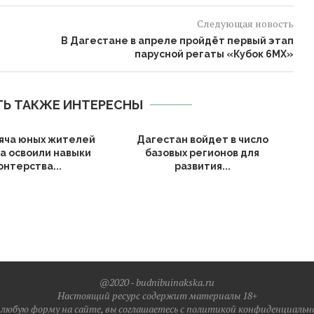
Следующая новость
В Дагестане в апреле пройдёт первый этап
парусной регаты «Кубок 6МХ»
ТЬ ТАКЖЕ ИНТЕРЕСНЫ
яча юных жителей
Дагестан войдет в число
а освоили навыки
базовых регионов для
онтерства...
развития...
@2020 - budnibuinakska.ru
Настоящий ресурс содержит материалы 18+
любую форму на сайте, вы соглашаетесь с политикой конфиденциальн