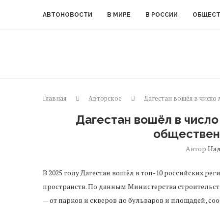
АВТОНОВОСТИ
В МИРЕ
В РОССИИ
ОБЩЕС
Главная
Авторское
Дагестан вошёл в число
Дагестан вошёл в число
обществен
Автор
На
В 2025 году Дагестан вошёл в топ-10 российских р
пространств. По данным Министерства строительств
— от парков и скверов до бульваров и площадей, сооб