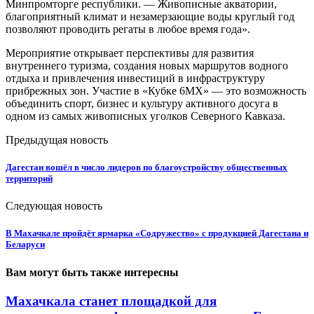
Минпромторге республики. — Живописные акватории,
благоприятный климат и незамерзающие воды круглый год
позволяют проводить регаты в любое время года».
Мероприятие открывает перспективы для развития
внутреннего туризма, создания новых маршрутов водного
отдыха и привлечения инвестиций в инфраструктуру
прибрежных зон. Участие в «Кубке 6МХ» — это возможность
объединить спорт, бизнес и культуру активного досуга в
одном из самых живописных уголков Северного Кавказа.
Предыдущая новость
Дагестан вошёл в число лидеров по благоустройству общественных
территорий
Следующая новость
В Махачкале пройдёт ярмарка «Содружество» с продукцией Дагестана и
Беларуси
Вам могут быть также интересны
Махачкала станет площадкой для