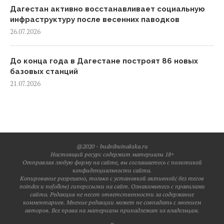
Дагестан активно восстанавливает социальную
инфраструктуру после весенних паводков
26.07.2026
До конца года в Дагестане построят 86 новых
базовых станций
21.07.2026
@2020 - budnibuinakska.ru
Настоящий ресурс содержит материалы 18+
Отправляя любую форму на сайте, вы соглашаетесь с политикой
конфиденциальности сайта.
Копирование разрешено, только с установкой активной( без тегов
noindex и nofollow) гиперссылки на сайт. Ознакомьтесь с правилами
сайта. Редакция не несет ответственности за содержание
комментариев. Мнение редакции может не совпадать с мнением
авторов. Все права на материалы принадлежат их владельцам.